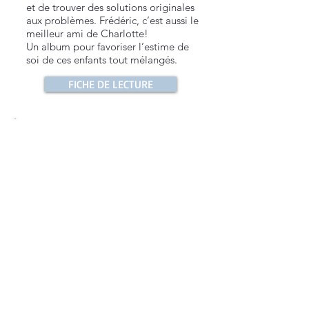
et de trouver des solutions originales
aux problèmes. Frédéric, c’est aussi le
meilleur ami de Charlotte!
Un album pour favoriser l’estime de
soi de ces enfants tout mélangés.
FICHE DE LECTURE
Rosalie la ronde
Rosalie est plus ronde que ses amis. A
cause de son poids, les autres critiquent
ses choix alimentaires et vestimentaires.
Ils l’évitent, la rejettent et se moquent
cruellement d’elle. Pourtant Rosalie a