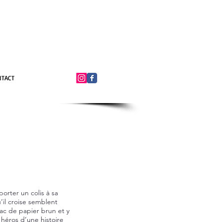
NTACT
orter un colis à sa
’il croise semblent
sac de papier brun et y
 héros d’une histoire