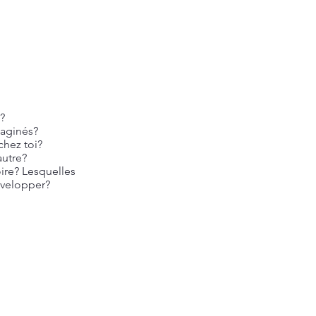
?
maginés?
chez toi?
autre?
ire? Lesquelles
évelopper?