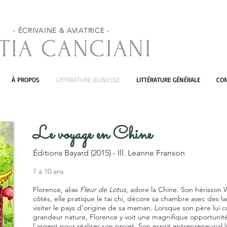
- ÉCRIVAINE & AVIATRICE -
TIA CANCIANI
À PROPOS
LITTÉRATURE JEUNESSE
LITTÉRATURE GÉNÉRALE
CO
Le voyage en Chine
Éditions Bayard (2015) - Ill. Leanne Franson
7 à 10 ans
Florence, alias
Fleur de Lotus
, adore la Chine. Son hérisson 
côtés, elle pratique le tai chi, décore sa chambre avec des l
visiter le pays d'origine de sa maman. Lorsque son père lui 
grandeur nature, Florence y voit une magnifique opportunit
l'argent pour réaliser son projet. Son esprit entrepreneurial l