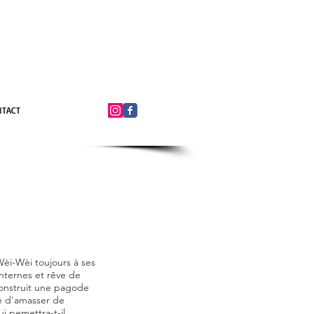
NTACT
Wèi-Wèi toujours à ses
anternes et rêve de
construit une pagode
é d'amasser de
ui pemettra-t-il