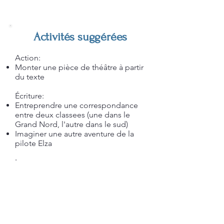
Activités suggérées
Action:
Monter une pièce de théâtre à partir
du texte
Écriture:
Entreprendre une correspondance
entre deux classees (une dans le
Grand Nord, l'autre dans le sud)
Imaginer une autre aventure de la
pilote Elza
Lecture:
Trouver 5 mots propres à l'aviation
et leur définition
Par quels différents moyens les
personnages communiquent-ils
dans cette aventure?