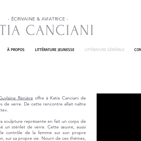
- ÉCRIVAINE & AVIATRICE -
TIA CANCIANI
À PROPOS
LITTÉRATURE JEUNESSE
LITTÉRATURE GÉNÉRALE
CO
Guylaine Renière
offre à Katia Canciani de
 de verre. De cette rencontre allait naître
tte».
la sculpture représente en fait un corps de
é un stérilet de verre. Cette œuvre, aussi
e le contrôle de la femme sur son propre
sion, sur sa propre vie. Nourri de ces thèmes,