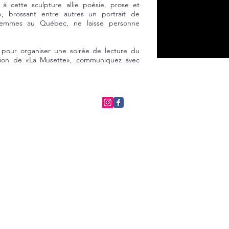
 à cette sculpture allie poésie, prose et
», brossant entre autres un portrait de
 femmes au Québec, ne laisse personne
ou pour organiser une soirée de lecture du
ion de «La Musette», communiquez avec